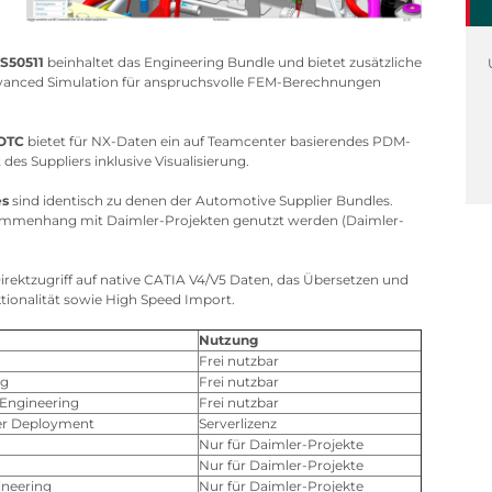
n
S50511
beinhaltet das Engineering Bundle und bietet zusätzliche
dvanced Simulation für anspruchsvolle FEM-Berechnungen
DOTC
bietet für NX-Daten ein auf Teamcenter basierendes PDM-
s Suppliers inklusive Visualisierung.
es
sind identisch zu denen der Automotive Supplier Bundles.
usammenhang mit Daimler-Projekten genutzt werden (Daimler-
rektzugriff auf native CATIA V4/V5 Daten, das Übersetzen und
ionalität sowie High Speed Import.
Nutzung
Frei nutzbar
ng
Frei nutzbar
Engineering
Frei nutzbar
er Deployment
Serverlizenz
Nur für Daimler-Projekte
Nur für Daimler-Projekte
ineering
Nur für Daimler-Projekte