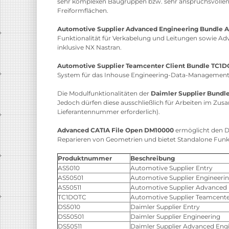
sehr komplexen Baugruppen bzw. sehr anspruchsvolle
Freiformflächen.
Automotive Supplier Advanced Engineering Bundle A
Funktionalität für Verkabelung und Leitungen sowie A
inklusive NX Nastran.
Automotive Supplier Teamcenter Client Bundle TC1
System für das Inhouse Engineering-Data-Management de
Die Modulfunktionalitäten der
Daimler Supplier Bundl
Jedoch dürfen diese ausschließlich für Arbeiten im Z
Lieferantennummer erforderlich).
Advanced CATIA File Open DM10000
ermöglicht den Di
Reparieren von Geometrien und bietet Standalone Funkt
Produktnummer
Beschreibung
AS5010
Automotive Supplier Entry
AS50501
Automotive Supplier Engineeri
AS50511
Automotive Supplier Advanced 
TC1DOTC
Automotive Supplier Teamcent
DS5010
Daimler Supplier Entry
DS50501
Daimler Supplier Engineering
DS50511
Daimler Supplier Advanced Eng