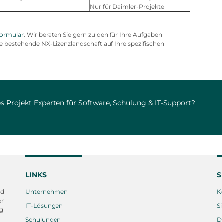
Nur für Daimler-Projekte
formular
. Wir beraten Sie gern zu den für Ihre Aufgaben
e bestehende NX-Lizenzlandschaft auf Ihre spezifischen
s Projekt Experten für Software, Schulung & IT-Support?
LINKS
S
nd
Unternehmen
K
er
IT-Lösungen
S
ng
Schulungen
D