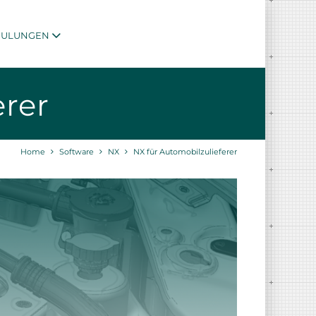
HULUNGEN
erer
Home
Software
NX
NX für Automobilzulieferer