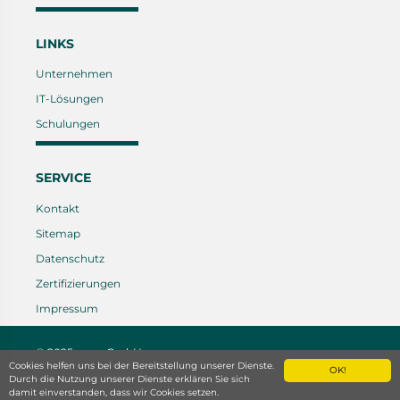
LINKS
Unternehmen
IT-Lösungen
Schulungen
SERVICE
Kontakt
Sitemap
Datenschutz
Zertifizierungen
Impressum
© 2025 caras GmbH
- created by
CREATIVCLICKS
Cookies helfen uns bei der Bereitstellung unserer Dienste.
OK!
Durch die Nutzung unserer Dienste erklären Sie sich
damit einverstanden, dass wir Cookies setzen.