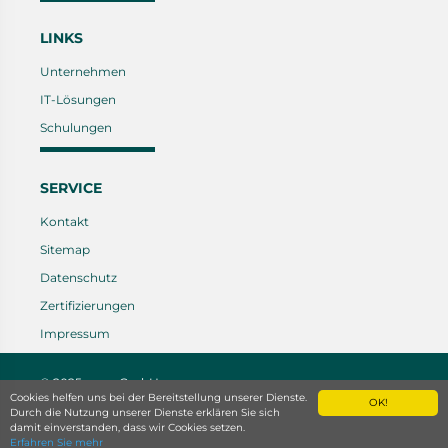
LINKS
Unternehmen
IT-Lösungen
Schulungen
SERVICE
Kontakt
Sitemap
Datenschutz
Zertifizierungen
Impressum
© 2025 caras GmbH
- created by
CREATIVCLICKS
Cookies helfen uns bei der Bereitstellung unserer Dienste.
OK!
Durch die Nutzung unserer Dienste erklären Sie sich
damit einverstanden, dass wir Cookies setzen.
Erfahren Sie mehr