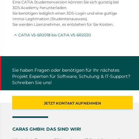
Eine CATIA Studentenversion können Sie sich günstig bei
3DS Academy herunterladen.
Sie benötigen lediglich einen 3DS-Login und eine gültige
Imma-Legitimation (Studentenausweis).
Sie werden Lizenznehmer, es entstehen für Sie Kosten.
CATIA V5-6R2018 bis CATIA V5-6R2020
Sie haben Fragen oder benötigen für Ihr nächstes
Projekt Experten für Software, Schulung & IT-Support?
Schreiben Sie uns!
JETZT KONTAKT AUFNEHMEN
CARAS GMBH: DAS SIND WIR!