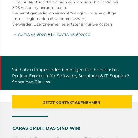
Eine CATIA Studentenversion können Sie sich günstig bei
3DS Academy herunterladen.
Sie benötigen lediglich einen 3DS-Login und eine gültige
Imma-Legitimation (Studentenausweis).
Sie werden Lizenznehmer, es entstehen für Sie Kosten.
CATIA V5-6R2018 bis CATIA V5-6R2020
Sie haben Fragen oder benötigen für Ihr nächstes
Projekt Experten für Software, Schulung & IT-Support?
Schreiben Sie uns!
JETZT KONTAKT AUFNEHMEN
CARAS GMBH: DAS SIND WIR!