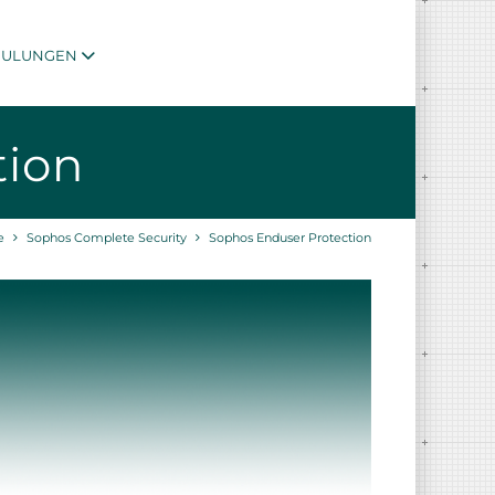
HULUNGEN
tion
e
Sophos Complete Security
Sophos Enduser Protection