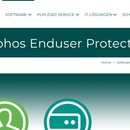
SOFTWARE
PLM-/CAD-SERVICE
IT-LÖSUNGEN
SC
hos Enduser Protec
Home
Softwar