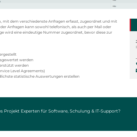
m, mit dem verschiedenste Anfragen erfasst, zugeordnet und mit
er Anfragen kann sowohl telefonisch, als auch per Mail oder
age wird eine eindeutige Nummer zugeordnet, bevor diese zur
ergestellt
ausgewertet werden
erstützt werden
ervice Level Agreements)
ichste statistische Auswertungen erstellen
s Projekt Experten für Software, Schulung & IT-Support?