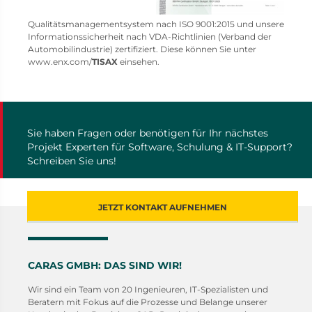
Qualitätsmanagementsystem nach ISO 9001:2015 und unsere
Informationssicherheit nach VDA-Richtlinien (Verband der
Automobilindustrie) zertifiziert. Diese können Sie unter
www.enx.com/
TISAX
einsehen.
Sie haben Fragen oder benötigen für Ihr nächstes
Projekt Experten für Software, Schulung & IT-Support?
Schreiben Sie uns!
JETZT KONTAKT AUFNEHMEN
CARAS GMBH: DAS SIND WIR!
Wir sind ein Team von 20 Ingenieuren, IT-Spezialisten und
Beratern mit Fokus auf die Prozesse und Belange unserer