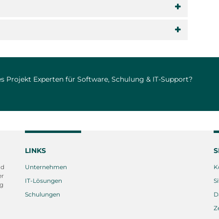
s Projekt Experten für Software, Schulung & IT-Support?
LINKS
S
nd
Unternehmen
K
er
IT-Lösungen
S
ng
Schulungen
D
Z