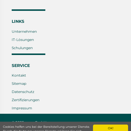
LINKS
Unternehmen
IT-Lösungen
Schulungen
SERVICE
Kontakt
Sitemap
Datenschutz
Zertifizierungen
Impressum
© 2025 caras GmbH
- created by
CREATIVCLICKS
Cookies helfen uns bei der Bereitstellung unserer Dienste.
OK!