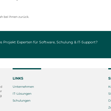
ah bei Ihnen zurück.
s Projekt Experten für Software, Schulung & IT-Support?
LINKS
S
nd
Unternehmen
K
er
IT-Lösungen
S
ng
Schulungen
D
Z