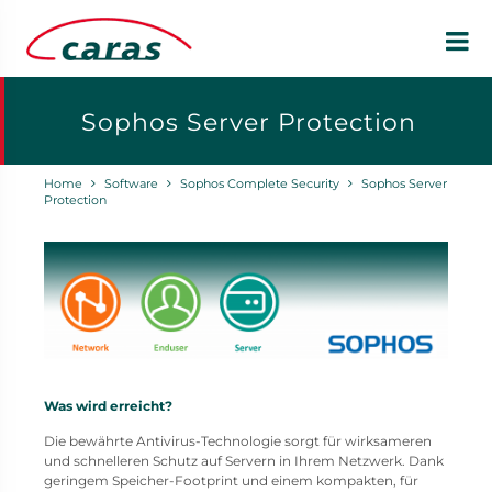
Sophos Server Protection
Home
Software
Sophos Complete Security
Sophos Server
Protection
Was wird erreicht?
Die bewährte Antivirus-Technologie sorgt für wirksameren
und schnelleren Schutz auf Servern in Ihrem Netzwerk. Dank
geringem Speicher-Footprint und einem kompakten, für