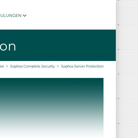
HULUNGEN
ion
are
Sophos Complete Security
Sophos Server Protection