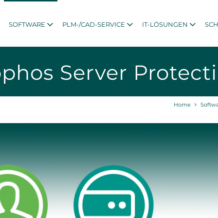
SOFTWARE
PLM-/CAD-SERVICE
IT-LÖSUNGEN
SC
phos Server Protect
Home
Softw