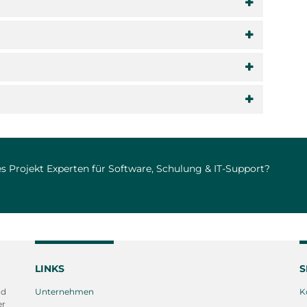
s Projekt Experten für Software, Schulung & IT-Support?
LINKS
S
nd
Unternehmen
K
er