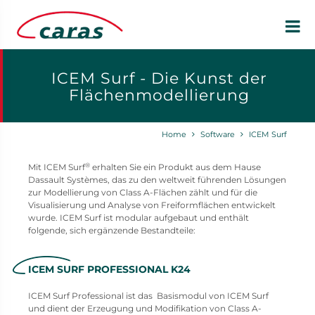
ICEM Surf - Die Kunst der
Flächenmodellierung
Home
Software
ICEM Surf
®
Mit ICEM Surf
erhalten Sie ein Produkt aus dem Hause
Dassault Systèmes, das zu den weltweit führenden Lösungen
zur Modellierung von Class A-Flächen zählt und für die
Visualisierung und Analyse von Freiformflächen entwickelt
wurde. ICEM Surf ist modular aufgebaut und enthält
folgende, sich ergänzende Bestandteile:
ICEM SURF PROFESSIONAL K24
ICEM Surf Professional ist das Basismodul von ICEM Surf
und dient der Erzeugung und Modifikation von Class A-