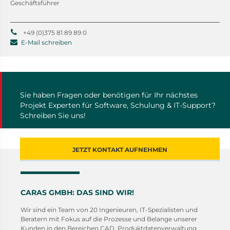
Geschäftsführer
+49 (0)375 81 89 89 0
E-Mail schreiben
Sie haben Fragen oder benötigen für Ihr nächstes
Projekt Experten für Software, Schulung & IT-Support?
Schreiben Sie uns!
JETZT KONTAKT AUFNEHMEN
CARAS GMBH: DAS SIND WIR!
Wir sind ein Team von 20 Ingenieuren, IT-Spezialisten und
Beratern mit Fokus auf die Prozesse und Belange unserer
Kunden in den Bereichen CAD, Produktdatenverwaltung