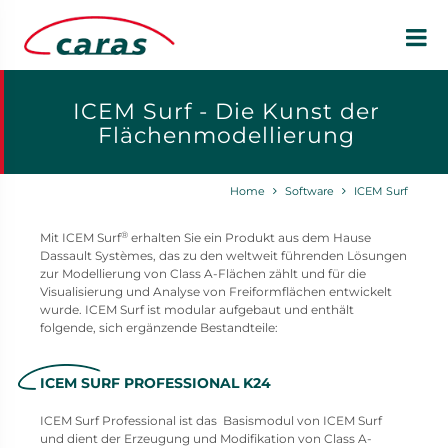
ICEM Surf - Die Kunst der
Flächenmodellierung
Home
Software
ICEM Surf
®
Mit ICEM Surf
erhalten Sie ein Produkt aus dem Hause
Dassault Systèmes, das zu den weltweit führenden Lösungen
zur Modellierung von Class A-Flächen zählt und für die
Visualisierung und Analyse von Freiformflächen entwickelt
wurde. ICEM Surf ist modular aufgebaut und enthält
folgende, sich ergänzende Bestandteile:
ICEM SURF PROFESSIONAL K24
ICEM Surf Professional ist das Basismodul von ICEM Surf
und dient der Erzeugung und Modifikation von Class A-