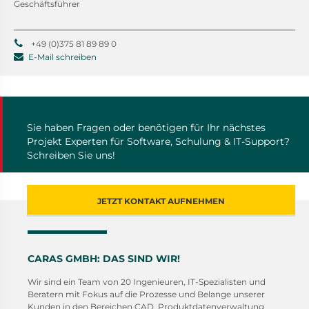
Geschäftsführer
+49 (0)375 81 89 89 0
E-Mail schreiben
Sie haben Fragen oder benötigen für Ihr nächstes
Projekt Experten für Software, Schulung & IT-Support?
Schreiben Sie uns!
JETZT KONTAKT AUFNEHMEN
CARAS GMBH: DAS SIND WIR!
Wir sind ein Team von 20 Ingenieuren, IT-Spezialisten und
Beratern mit Fokus auf die Prozesse und Belange unserer
Kunden in den Bereichen CAD, Produktdatenverwaltung