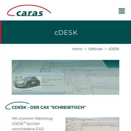
cDESK
Home
Software
cDESK
CDESK - DER CAX "SCHREIBTISCH"
Mit unserem Werkzeug
®
cDESK
können
verschiedene CAD