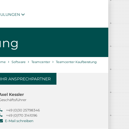
HULUNGEN
ung
ome
Software
Teamcenter
Teamcenter Kaufberatung
IHR ANSPRECHPARTNER
Axel Kessler
Geschäftsführer
+49 (0)30 25798346
+49 (0)170 3141096
E-Mail schreiben