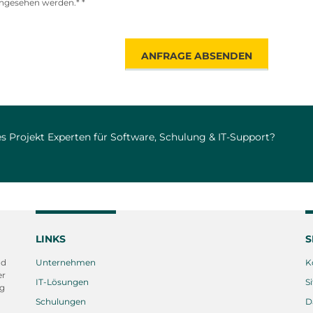
ngesehen werden.* *
ANFRAGE ABSENDEN
s Projekt Experten für Software, Schulung & IT-Support?
LINKS
S
nd
Unternehmen
K
er
IT-Lösungen
S
ng
Schulungen
D