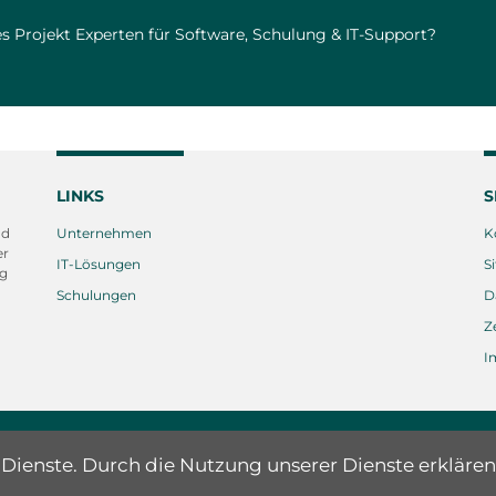
s Projekt Experten für Software, Schulung & IT-Support?
LINKS
S
nd
Unternehmen
K
er
IT-Lösungen
S
ng
Schulungen
D
Z
I
r Dienste. Durch die Nutzung unserer Dienste erklären