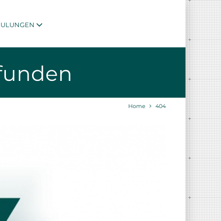
HULUNGEN
efunden
Home
404