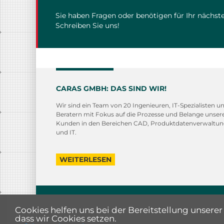
Sie haben Fragen oder benötigen für Ihr nächste
Schreiben Sie uns!
CARAS GMBH: DAS SIND WIR!
Wir sind ein Team von 20 Ingenieuren, IT-Spezialisten u
Beratern mit Fokus auf die Prozesse und Belange unser
Kunden in den Bereichen CAD, Produktdatenverwaltu
und IT.
WEITERLESEN
© 2025 caras GmbH
- created by
CREATIVCLICKS
Cookies helfen uns bei der Bereitstellung unsere
dass wir Cookies setzen.