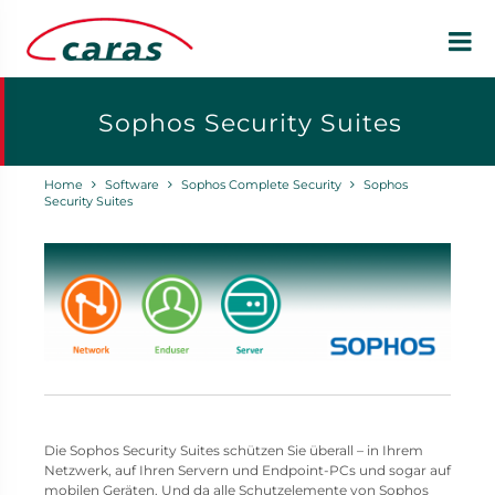
Sophos Security Suites
Home
Software
Sophos Complete Security
Sophos
Security Suites
Die Sophos Security Suites schützen Sie überall – in Ihrem
Netzwerk, auf Ihren Servern und Endpoint-PCs und sogar auf
mobilen Geräten. Und da alle Schutzelemente von Sophos