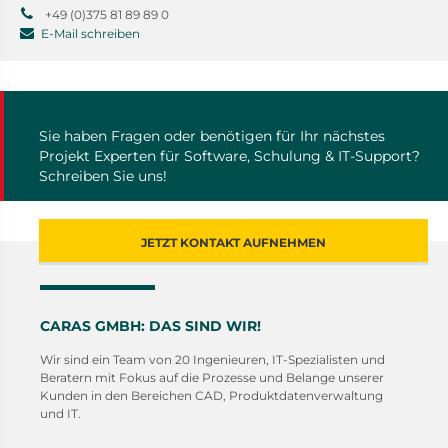
+49 (0)375 81 89 89 0
E-Mail schreiben
Sie haben Fragen oder benötigen für Ihr nächstes
Projekt Experten für Software, Schulung & IT-Support?
Schreiben Sie uns!
JETZT KONTAKT AUFNEHMEN
CARAS GMBH: DAS SIND WIR!
Wir sind ein Team von 20 Ingenieuren, IT-Spezialisten und
Beratern mit Fokus auf die Prozesse und Belange unserer
Kunden in den Bereichen CAD, Produktdatenverwaltung
und IT.