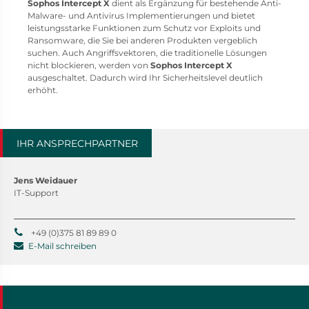
Sophos Intercept X
dient als Ergänzung für bestehende Anti-
Malware- und Antivirus Implementierungen und bietet
leistungsstarke Funktionen zum Schutz vor Exploits und
Ransomware, die Sie bei anderen Produkten vergeblich
suchen. Auch Angriffsvektoren, die traditionelle Lösungen
nicht blockieren, werden von
Sophos Intercept X
ausgeschaltet. Dadurch wird Ihr Sicherheitslevel deutlich
erhöht.
IHR ANSPRECHPARTNER
Jens Weidauer
IT-Support
+49 (0)375 81 89 89 0
E-Mail schreiben