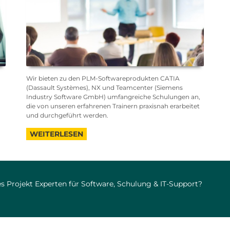
Wir bieten zu den PLM-Softwareprodukten CATIA
(Dassault Systèmes), NX und Teamcenter (Siemens
Industry Software GmbH) umfangreiche Schulungen an,
die von unseren erfahrenen Trainern praxisnah erarbeitet
und durchgeführt werden.
WEITERLESEN
s Projekt Experten für Software, Schulung & IT-Support?