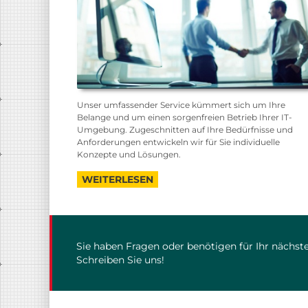
Unser umfassender Service kümmert sich um Ihre
Belange und um einen sorgenfreien Betrieb Ihrer IT-
Umgebung. Zugeschnitten auf Ihre Bedürfnisse und
Anforderungen entwickeln wir für Sie individuelle
Konzepte und Lösungen.
WEITERLESEN
Sie haben Fragen oder benötigen für Ihr nächste
Schreiben Sie uns!