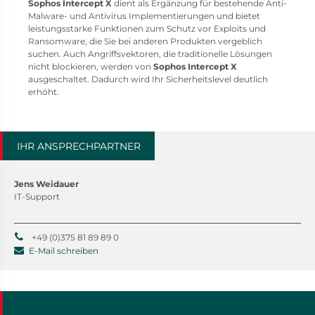
Sophos Intercept X
dient als Ergänzung für bestehende Anti-
Malware- und Antivirus Implementierungen und bietet
leistungsstarke Funktionen zum Schutz vor Exploits und
Ransomware, die Sie bei anderen Produkten vergeblich
suchen. Auch Angriffsvektoren, die traditionelle Lösungen
nicht blockieren, werden von
Sophos Intercept X
ausgeschaltet. Dadurch wird Ihr Sicherheitslevel deutlich
erhöht.
IHR ANSPRECHPARTNER
Jens Weidauer
IT-Support
+49 (0)375 81 89 89 0
E-Mail schreiben