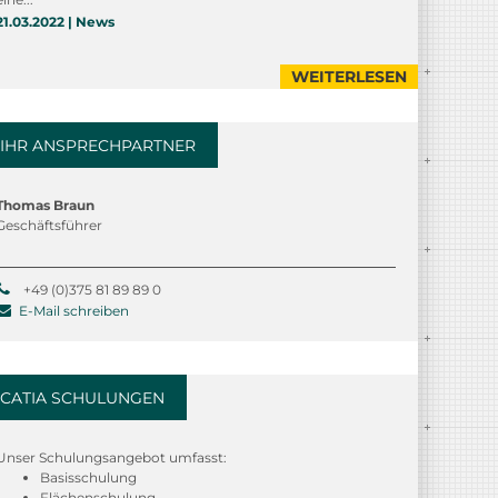
21.03.2022 | News
WEITERLESEN
IHR ANSPRECHPARTNER
Thomas Braun
Geschäftsführer
+49 (0)375 81 89 89 0
E-Mail schreiben
CATIA SCHULUNGEN
Unser Schulungsangebot umfasst:
Basisschulung
Flächenschulung