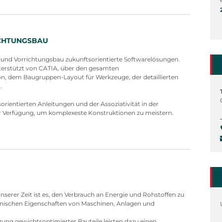
ICHTUNGSBAU
- und Vorrichtungsbau zukunftsorientierte Softwarelösungen.
terstützt von CATIA, über den gesamten
n, dem Baugruppen-Layout für Werkzeuge, der detaillierten
.
rientierten Anleitungen und der Assoziativität in der
zur Verfügung, um komplexeste Konstruktionen zu meistern.
erer Zeit ist es, den Verbrauch an Energie und Rohstoffen zu
hanischen Eigenschaften von Maschinen, Anlagen und
ung gewichtsoptimierter Bauteile leisten dazu einen