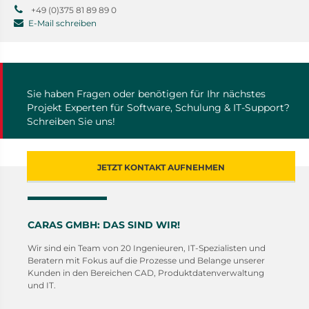
+49 (0)375 81 89 89 0
E-Mail schreiben
Sie haben Fragen oder benötigen für Ihr nächstes
Projekt Experten für Software, Schulung & IT-Support?
Schreiben Sie uns!
JETZT KONTAKT AUFNEHMEN
CARAS GMBH: DAS SIND WIR!
Wir sind ein Team von 20 Ingenieuren, IT-Spezialisten und
Beratern mit Fokus auf die Prozesse und Belange unserer
Kunden in den Bereichen CAD, Produktdatenverwaltung
und IT.