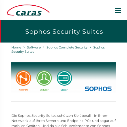
Sophos Security Suites
Home
Software
Sophos Complete Security
Sophos
Security Suites
Die Sophos Security Suites schützen Sie überall – in Ihrem
Netzwerk, auf Ihren Servern und Endpoint-PCs und sogar auf
mobilen Geräten. Und da alle Schutzelemente von Sophos