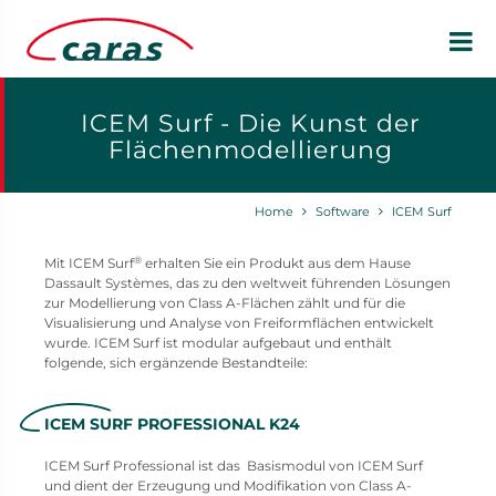
ICEM Surf - Die Kunst der
Flächenmodellierung
Home
Software
ICEM Surf
®
Mit ICEM Surf
erhalten Sie ein Produkt aus dem Hause
Dassault Systèmes, das zu den weltweit führenden Lösungen
zur Modellierung von Class A-Flächen zählt und für die
Visualisierung und Analyse von Freiformflächen entwickelt
wurde. ICEM Surf ist modular aufgebaut und enthält
folgende, sich ergänzende Bestandteile:
ICEM SURF PROFESSIONAL K24
ICEM Surf Professional ist das Basismodul von ICEM Surf
und dient der Erzeugung und Modifikation von Class A-