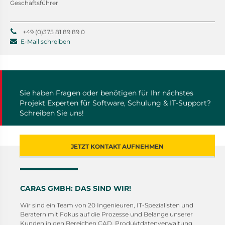
Geschäftsführer
+49 (0)375 81 89 89 0
E-Mail schreiben
Sie haben Fragen oder benötigen für Ihr nächstes
Projekt Experten für Software, Schulung & IT-Support?
Schreiben Sie uns!
JETZT KONTAKT AUFNEHMEN
CARAS GMBH: DAS SIND WIR!
Wir sind ein Team von 20 Ingenieuren, IT-Spezialisten und
Beratern mit Fokus auf die Prozesse und Belange unserer
Kunden in den Bereichen CAD, Produktdatenverwaltung