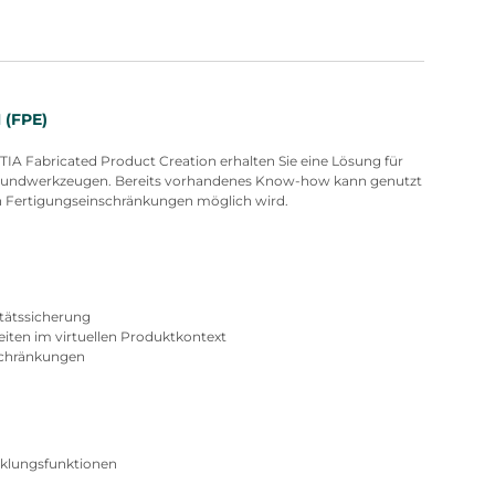
(FPE)
IA Fabricated Product Creation erhalten Sie eine Lösung für
erbundwerkzeugen. Bereits vorhandenes Know-how kann genutzt
n Fertigungseinschränkungen möglich wird.
itätssicherung
eiten im virtuellen Produktkontext
schränkungen
klungsfunktionen