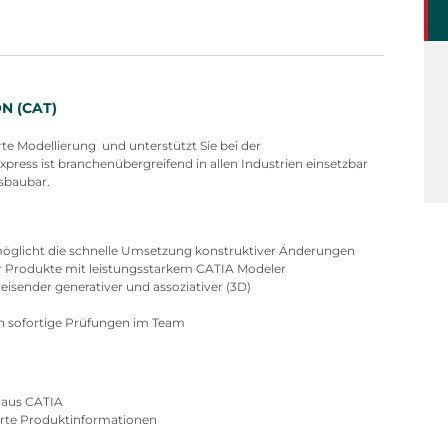
N (CAT)
e Modellierung und unterstützt Sie bei der
ess ist branchenübergreifend in allen Industrien einsetzbar
sbaubar.
möglicht die schnelle Umsetzung konstruktiver Änderungen
er Produkte mit leistungsstarkem CATIA Modeler
sender generativer und assoziativer (3D)
ch sofortige Prüfungen im Team
t aus CATIA
rte Produktinformationen