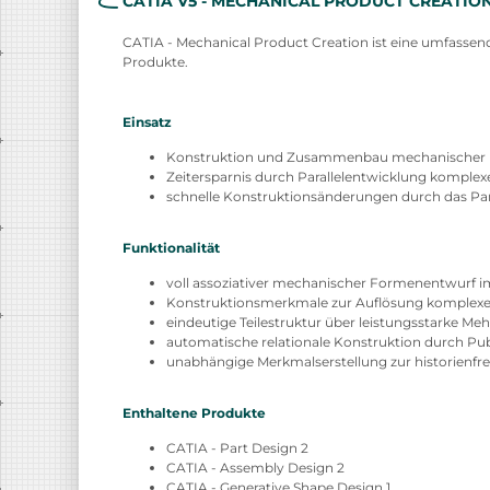
CATIA V5 - MECHANICAL PRODUCT CREATION
CATIA - Mechanical Product Creation ist eine umfasse
Produkte.
Einsatz
Konstruktion und Zusammenbau mechanischer 
Zeitersparnis durch Parallelentwicklung komplex
schnelle Konstruktionsänderungen durch das Par
Funktionalität
voll assoziativer mechanischer Formenentwurf im
Konstruktionsmerkmale zur Auflösung komplex
eindeutige Teilestruktur über leistungsstarke Me
automatische relationale Konstruktion durch Pu
unabhängige Merkmalserstellung zur historienfre
Enthaltene Produkte
CATIA - Part Design 2
CATIA - Assembly Design 2
CATIA - Generative Shape Design 1