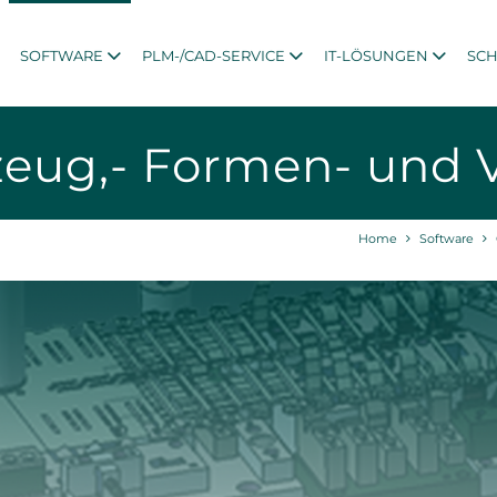
SOFTWARE
PLM-/CAD-SERVICE
IT-LÖSUNGEN
SC
eug,- Formen- und 
Home
Software