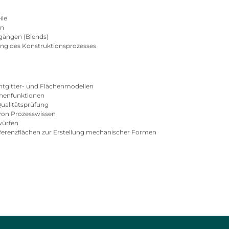
ile
en
gängen (Blends)
ung des Konstruktionsprozesses
htgitter- und Flächenmodellen
henfunktionen
Qualitätsprüfung
von Prozesswissen
würfen
erenzflächen zur Erstellung mechanischer Formen