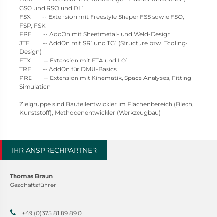
GSO und RSO und DL1
FSX -- Extension mit Freestyle Shaper FSS sowie FSO,
FSP, FSK
FPE -- AddOn mit Sheetmetal- und Weld-Design
JTE -- AddOn mit SR1 und TG1 (Structure bzw. Tooling-
Design)
FTX -- Extension mit FTA und LO1
TRE -- AddOn für DMU-Basics
PRE -- Extension mit Kinematik, Space Analyses, Fitting
Simulation
Zielgruppe sind Bauteilentwickler im Flächenbereich (Blech,
Kunststoff), Methodenentwickler (Werkzeugbau)
IHR ANSPRECHPARTNER
Thomas Braun
Geschäftsführer
+49 (0)375 81 89 89 0