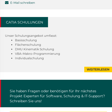
E-Mail schreiben
CATIA SCHULUNGEN
Unser Schulungsangebot umfasst:
Basisschulung
Flächenschulung
DMU Kinematik Schulung
VBA-Makro-Programmierung
Individualschulung
WEITERLESEN
Sie haben Fragen oder benötigen für Ihr nächstes
Projekt Experten für Software, Schulung & IT-Support?
Schreiben Sie uns!