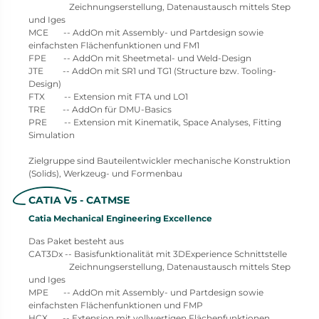
Zeichnungserstellung, Datenaustausch mittels Step
und Iges
MCE -- AddOn mit Assembly- und Partdesign sowie
einfachsten Flächenfunktionen und FM1
FPE -- AddOn mit Sheetmetal- und Weld-Design
JTE -- AddOn mit SR1 und TG1 (Structure bzw. Tooling-
Design)
FTX -- Extension mit FTA und LO1
TRE -- AddOn für DMU-Basics
PRE -- Extension mit Kinematik, Space Analyses, Fitting
Simulation
Zielgruppe sind Bauteilentwickler mechanische Konstruktion
(Solids), Werkzeug- und Formenbau
CATIA V5 - CATMSE
Catia Mechanical Engineering Excellence
Das Paket besteht aus
CAT3Dx -- Basisfunktionalität mit 3DExperience Schnittstelle
Zeichnungserstellung, Datenaustausch mittels Step
und Iges
MPE -- AddOn mit Assembly- und Partdesign sowie
einfachsten Flächenfunktionen und FMP
HCX -- Extension mit vollwertigen Flächenfunktionen,