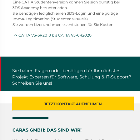
Eine CATIA Studentenversion können Sie sich günstig bei
3DS Academy herunterladen.
Sie benötigen lediglich einen 3DS-Login und eine gültige
Imma-Legitimation (Studentenausweis).
Sie werden Lizenznehmer, es entstehen für Sie Kosten.
CATIA V5-6R2018 bis CATIA V5-6R2020
Sie haben Fragen oder benötigen für Ihr nächstes
Projekt Experten für Software, Schulung & IT-Support?
Schreiben Sie uns!
JETZT KONTAKT AUFNEHMEN
CARAS GMBH: DAS SIND WIR!