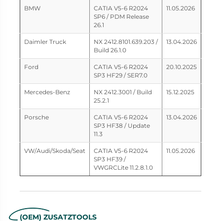
BMW
CATIA V5-6 R2024
11.05.2026
SP6 / PDM Release
26.1
Daimler Truck
NX 2412.8101.639.203 /
13.04.2026
Build 26.1.0
Ford
CATIA V5-6 R2024
20.10.2025
SP3 HF29 / SER7.0
Mercedes-Benz
NX 2412.3001 / Build
15.12.2025
25.2.1
Porsche
CATIA V5-6 R2024
13.04.2026
SP3 HF38 / Update
11.3
VW/Audi/Skoda/Seat
CATIA V5-6 R2024
11.05.2026
SP3 HF39 /
VWGRCLite 11.2.8.1.0
(OEM) ZUSATZTOOLS