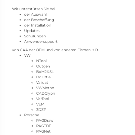
Wir unterstützen Sie bei
der Auswahl
der Beschaffung
der Installation
Updates
Schulungen
Anwendersupport
von CAA der OEM und von anderen Firmen, z.B.
VW
NTool
Outgen
BoM2KSL
DoLittle
Validat
VWMetho
CADGlyph
VarTool
VEM
3DZP
Porsche
PAGDraw
PAGTBE
PAGNet