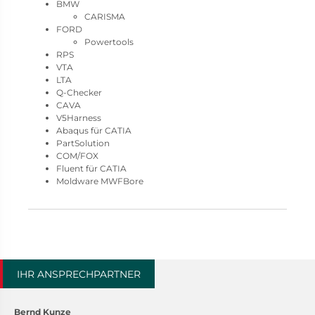
BMW
CARISMA
FORD
Powertools
RPS
VTA
LTA
Q-Checker
CAVA
V5Harness
Abaqus für CATIA
PartSolution
COM/FOX
Fluent für CATIA
Moldware MWFBore
IHR ANSPRECHPARTNER
Bernd Kunze