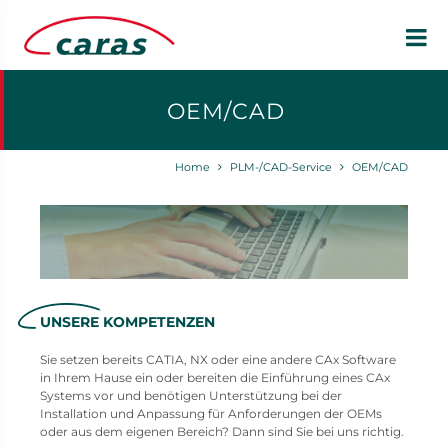
OEM/CAD
Home
PLM-/CAD-Service
OEM/CAD
UNSERE KOMPETENZEN
Sie setzen bereits CATIA, NX oder eine andere CAx Software
in Ihrem Hause ein oder bereiten die Einführung eines CAx
Systems vor und benötigen Unterstützung bei der
Installation und Anpassung für Anforderungen der OEMs
oder aus dem eigenen Bereich? Dann sind Sie bei uns richtig.