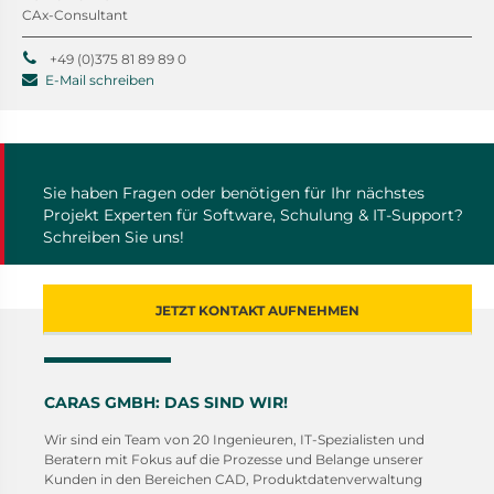
CAx-Consultant
+49 (0)375 81 89 89 0
E-Mail schreiben
Sie haben Fragen oder benötigen für Ihr nächstes
Projekt Experten für Software, Schulung & IT-Support?
Schreiben Sie uns!
JETZT KONTAKT AUFNEHMEN
CARAS GMBH: DAS SIND WIR!
Wir sind ein Team von 20 Ingenieuren, IT-Spezialisten und
Beratern mit Fokus auf die Prozesse und Belange unserer
Kunden in den Bereichen CAD, Produktdatenverwaltung