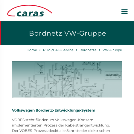
Bordnetz VW-Gruppe
Home
PLM-/CAD-Service
Bordnetze
VW-Gruppe
Volkswagen Bordnetz-Entwicklungs-System
VOBES steht für den im Volkswagen-Konzern
implementierten Prozess der Kabelstrangentwicklung.
Der VOBES-Prozess deckt alle Schritte der elektrischen