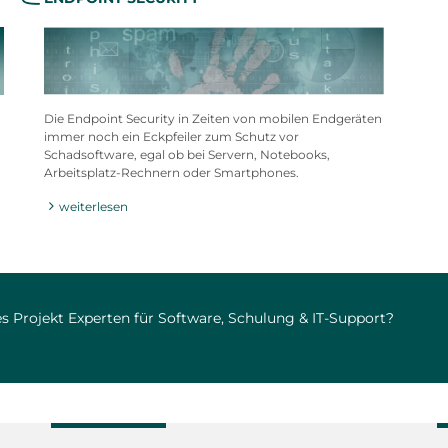
Die Endpoint Security in Zeiten von mobilen Endgeräten
immer noch ein Eckpfeiler zum Schutz vor
Schadsoftware, egal ob bei Servern, Notebooks,
Arbeitsplatz-Rechnern oder Smartphones.
weiterlesen
s Projekt Experten für Software, Schulung & IT-Support?