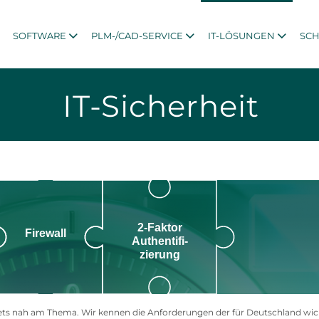
SOFTWARE
PLM-/CAD-SERVICE
IT-LÖSUNGEN
SC
IT-Sicherheit
2-Faktor
Firewall
Authentifi-
zierung
ets nah am Thema. Wir kennen die Anforderungen der für Deutschland wich