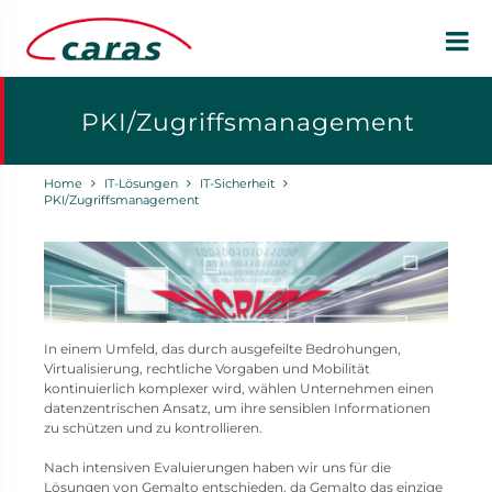
PKI/Zugriffsmanagement
Home
IT-Lösungen
IT-Sicherheit
PKI/Zugriffsmanagement
In einem Umfeld, das durch ausgefeilte Bedrohungen,
Virtualisierung, rechtliche Vorgaben und Mobilität
kontinuierlich komplexer wird, wählen Unternehmen einen
datenzentrischen Ansatz, um ihre sensiblen Informationen
zu schützen und zu kontrollieren.
Nach intensiven Evaluierungen haben wir uns für die
Lösungen von Gemalto entschieden, da Gemalto das einzige